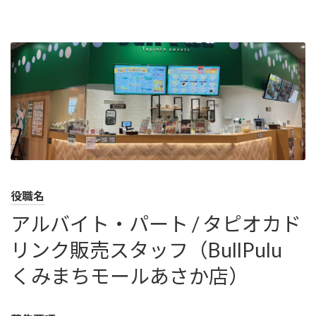
コ
ナ
ン
ビ
テ
ゲ
ン
ー
ツ
シ
へ
ョ
ス
ン
キ
に
ッ
移
プ
動
役職名
アルバイト・パート / タピオカド
リンク販売スタッフ（BullPulu
くみまちモールあさか店）