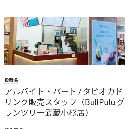
コ
ナ
ン
ビ
テ
ゲ
ン
ー
ツ
シ
へ
ョ
ス
ン
キ
に
ッ
移
プ
動
役職名
アルバイト・パート / タピオカド
リンク販売スタッフ（BullPulu グ
ランツリー武蔵小杉店）