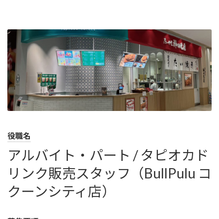
コ
ナ
ン
ビ
テ
ゲ
ン
ー
ツ
シ
へ
ョ
ス
ン
キ
に
ッ
移
プ
動
役職名
アルバイト・パート / タピオカド
リンク販売スタッフ（BullPulu コ
クーンシティ店）