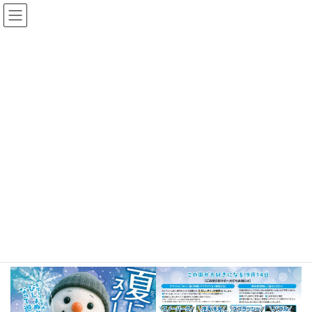
コ
ナ
ン
ビ
テ
ゲ
ン
ー
ツ
シ
へ
ョ
お知らせ
ス
ン
キ
に
ッ
移
プ
動
HOME
お知らせ
お知らせ
愛媛県松山市イベント出店のお知らせ
愛媛県松山市イベント出店の
お知らせ
最
2025年9月11日
2025年9月12日
Bull Pulu
終
更
新
日
時