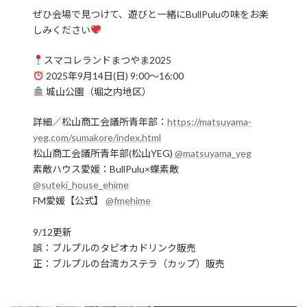
ぜひ会場で見つけて、遊びと一緒にBullPuluの味をお楽
しみください
スマコレランドまつやま2025
2025年9月14日(日) 9:00〜16:00
城山公園（堀之内地区）
詳細／松山商工会議所青年部：
https://matsuyama-
yeg.com/sumakore/index.html
松山商工会議所青年部(松山YEG)
@matsuyama_yeg
素敵ハウス愛媛：BullPulu×蝶素敵
@suteki_house_ehime
FM愛媛【公式】
@fmehime
9/12更新
誤：ブルプルのタピオカドリンク販売
正：ブルプルの台湾カステラ（カップ）販売