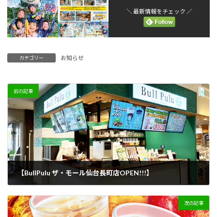
＼ 最新情報をチェック ／
お知らせ
カテゴリー
前の記事
【BullPulu ザ・モール仙台長町店OPEN!!!】
2025年9月8日
次の記事