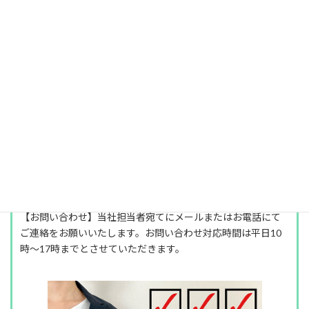
ご連絡をいただき、合わせて電話での連絡もお願いいたしま
す。
【出店のキャンセル】日程が確定した時点からキャンセル料
が発生します。※キャンセル料率は、お客様の売上保証金額ま
たは買取保証金額に対しての計算です。
●キャンセル：出店5営業日前～出店当日100％。出店15営業
日前～6営業日前50％。
●天災キャンセル（大雨、強風、大雪などの悪天候）：出店5
営業日前～出店当日50％。
【トラブルの対処】商品、接客以外でのお客様とのトラブ
ル、クレームは弊社では一切責任は負えませんので、予めご了
承ください。お客様対応はすべて依頼主様でお願いいたしま
す。
【お問い合わせ】当社担当者宛てにメールまたはお電話にて
ご連絡をお願いいたします。お問い合わせ対応時間は平日10
時～17時までとさせていただきます。