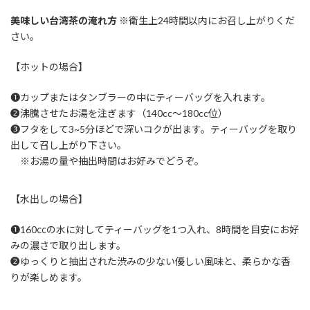
美味しい台湾茶の淹れ方
※衛生上24時間以内にお召し上がりくだ
さい。
【ホットの場合】
❶カップまたはタンブラーの中にティーバッグを入れます。
❷沸騰させたお湯を注ぎます（140cc～180cc位）
❸フタをして3~5分ほどで深いコクが出ます。ティーバッグを取り
出して召し上がり下さい。
※お湯の量や抽出時間はお好みでどうぞ。
【水出しの場合】
❶160㏄の水に対してティーバッグを1つ入れ、8時間を目安にお好
みの濃さで取り出します。
❷ゆっくりと抽出された渋みの少ない優しい風味と、柔らかな香
りが楽しめます。