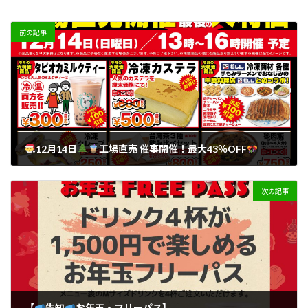
前の記事
12月14日
工場直売 催事開催！最大43％OFF
2025年12月9日
次の記事
【
告知
お年玉・フリーパス】