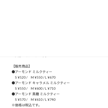
寒い日にぴったりの贅沢仕立て！
この季節だけの限定フレーバー、
ぜひお見逃しなく
【販売期間】
12月16日〜12月末頃まで
※一部店舗では開始日が異なる場合がございます。
※在庫がなくなり次第終了となります。
※画像はイメージです。
【販売商品】
●アーモンド ミルクティー
S ¥520 / M ¥550 / L ¥670
●アーモンド キャラメル ミルクティー
S ¥550 / M ¥600 / L ¥710
●アーモンド 黒糖 ミルクティー
S ¥570 / M ¥610 / L ¥740
※価格は税込です。