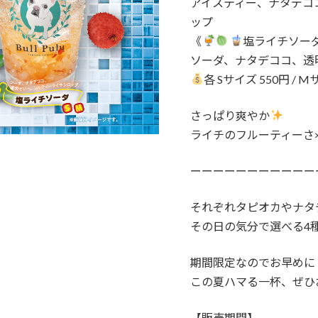
アイスティー、ナタデコ
ップ
《
塩ライチソー
ソーダ、ナタデココ、透
各 Sサイズ 550円 / M
さっぱり爽やか
ライチのフルーティーさ
ーーーーーーーーーーー
それぞれタピオカやナタ
その日の気分で選べる4
期間限定なのでお早めに
この夏ハマる一杯、ぜひ
【販売期間】