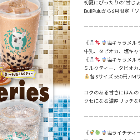
初夏にぴったりの“甘じ
BullPuluから6月限定
ーーーーーーーーーーー
《
塩キャラメル
牛乳、タピオカ、塩キャ
《
塩キャラメル
ミルクティー、タピオカ
各 Sサイズ 550円 / M
コクのある甘さにほんの
クセになる濃厚リッチな
ーーーーーーーーーーー
《
塩ライチティ