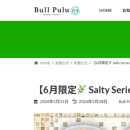
コ
ナ
ン
ビ
HOME
お
テ
ゲ
ン
ー
ツ
シ
へ
ョ
ス
ン
キ
に
ッ
移
HOME
お知らせ
お知らせ
【6月限定
Salty Ser
プ
動
【6月限定
Salty Se
最
2026年5月31日
2026年5月28日
Bull P
終
更
新
日