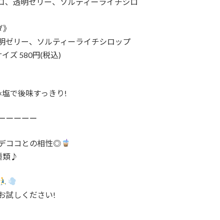
コ、透明ゼリー、ソルティーライチシロ
ダ》
明ゼリー、ソルティーライチシロップ
サイズ 580円(税込)
×塩で後味すっきり!
ーーーーー
デココとの相性◎
種類♪
お試しください!