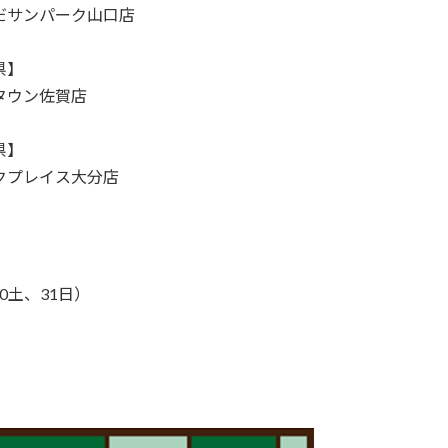
だサンパーク山口店
県】
タウン佐賀店
県】
クプレイス大分店
0土、31日）