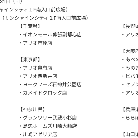
月31日（日）
ャインシティ１F南入口前広場）
ー（サンシャインシティ１F南入口前広場）
【千葉県】
【長野
・イオンモール幕張副都心店
・アリ
・アリオ市原店
【大阪
【東京都】
・あべ
・アリオ亀有店
・みの
・アリオ西新井店
・ビバ
・ヨークフーズ石神井公園店
・セブ
・カメイドクロック店
・アリ
【神奈川県】
【兵庫
・グランツリー武蔵小杉店
・らら
・島忠ホームズ川崎大師店
・川崎アゼリア店
【山口