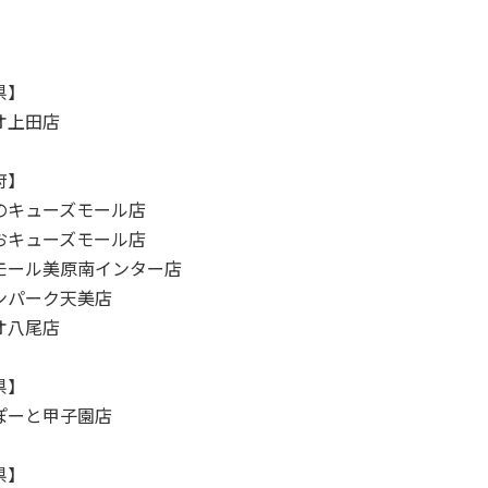
県】
オ上田店
府】
のキューズモール店
おキューズモール店
モール美原南インター店
ンパーク天美店
オ八尾店
県】
ぽーと甲子園店
県】