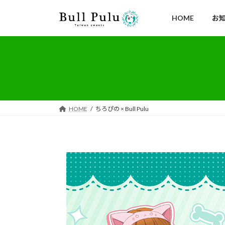
コ
ナ
ン
ビ
HOME
お
テ
ゲ
ン
ー
ツ
シ
へ
ョ
ス
ン
キ
に
ッ
移
HOME
ちろぴの × Bull Pulu
プ
動