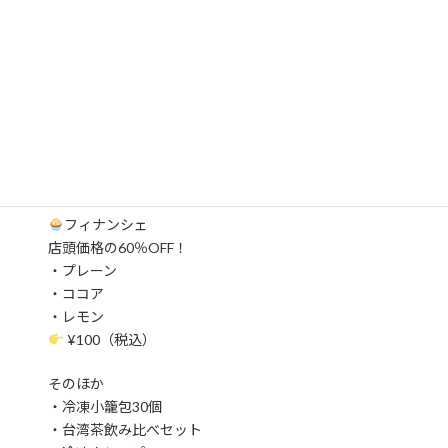
和光センター前の自販機よりもお得！
全品 ¥100引き
（餃子／ニラ餃子／海老チリ／ラーメン／厚切りチャー
シュー）
冷凍台湾カステラ
¥500（税込）
店頭より¥380お得！
フィナンシェ
店頭価格の60％OFF！
・プレーン
・ココア
・レモン
¥100（税込）
そのほか
・冷凍小籠包30個
・台湾茶飲み比べセット