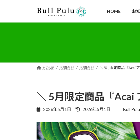
コ
ナ
ン
ビ
HOME
お
テ
ゲ
ン
ー
ツ
シ
へ
ョ
ス
ン
キ
に
ッ
移
HOME
お知らせ
お知らせ
＼ 5月限定商品『Acai
プ
動
＼ 5月限定商品『Aca
最
2026年5月1日
2026年5月1日
Bull Pulu
終
更
新
日