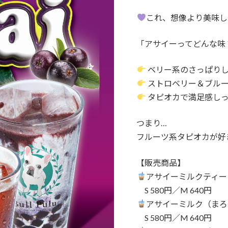
これ、想像より美味し
「アサイーってどんな味
ベリー系のさっぱり
ストロベリー＆ブル
タピオカで満足感し
つまり…
フルーツ系タピオカが好
【販売商品】
アサイーミルクティー
S 580円／M 640円
アサイーミルク（まろ
S 580円／M 640円