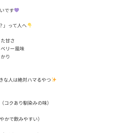
いです
？」って人へ
した甘さ
ーベリー風味
っかり
きな人は絶対ハマるやつ
（コクあり馴染みの味）
やかで飲みやすい）