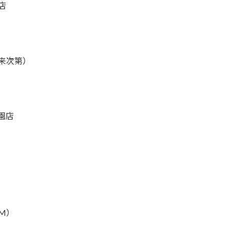
店
来次第）
園店
M）