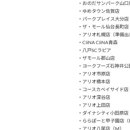
・おのだサンパーク山口
・ゆめタウン佐賀店
・パークプレイス大分店
・ザ・モール仙台長町店
・アリオ札幌店（準備出
・CiiNA CiiNA青森
・八戸SCラピア
・ザモール郡山店
・ヨークフーズ石神井公
・アリオ市原店
・アリオ橋本店
・コースカベイサイド店
・アリオ深谷店
・アリオ上田店
・ダイナシティ小田原店
・ららぽーと甲子園店（
・アリオ八尾店（M）