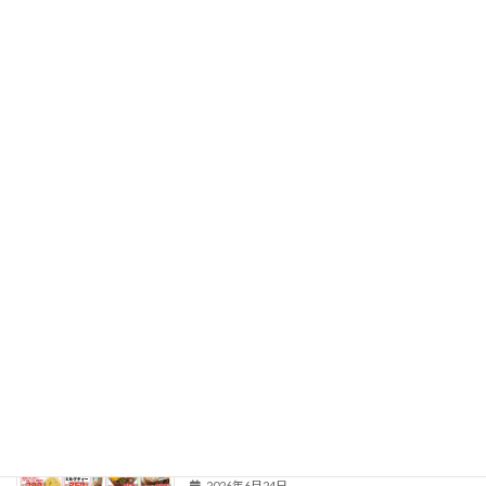
ケロロ軍曹 × BullPulu
お知らせ
2026年7月21日
カスタードバナナブリュレ
お知らせ
2026年7月14日
＼＼ 今年もスイカがやってきた ／／
お知らせ
2026年6月26日
毎月嬉しい！お得な工場直売価格最大
お知らせ
60％OFF 催事開催！
2026年6月24日