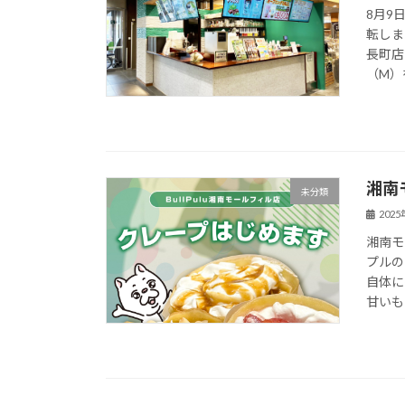
8月9
転しま
長町店
（M）を
湘南
未分類
202
湘南モ
プルの
自体に
甘いも