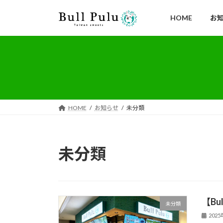
コ
ナ
ン
ビ
HOME
お
テ
ゲ
ン
ー
ツ
シ
へ
ョ
ス
ン
キ
に
ッ
移
HOME
お知らせ
未分類
プ
動
未分類
【Bu
未分類
202