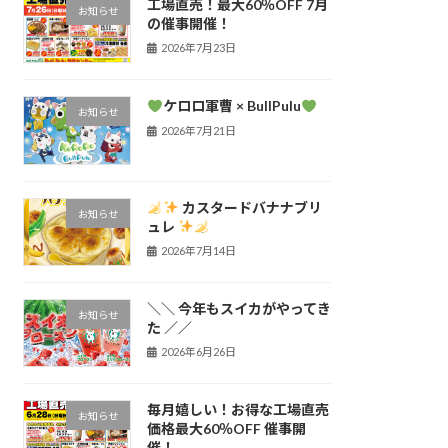
工場直売！最大60％OFF 7月
お知らせ
の催事開催！
2026年7月23日
ケロロ軍曹 × BullPulu
お知らせ
2026年7月21日
カスタードバナナブリ
お知らせ
ュレ
2026年7月14日
＼＼ 今年もスイカがやってき
お知らせ
た ／／
2026年6月26日
毎月嬉しい！お得な工場直売
お知らせ
価格最大60％OFF 催事開
催！